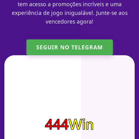
tem acesso a promoções incríveis e uma
experiência de jogo inigualável. Junte-se aos
vencedores agora!
SEGUIR NO TELEGRAM