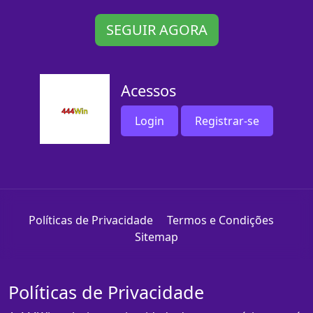
SEGUIR AGORA
Acessos
Login
Registrar-se
Políticas de Privacidade
Termos e Condições
Sitemap
Políticas de Privacidade