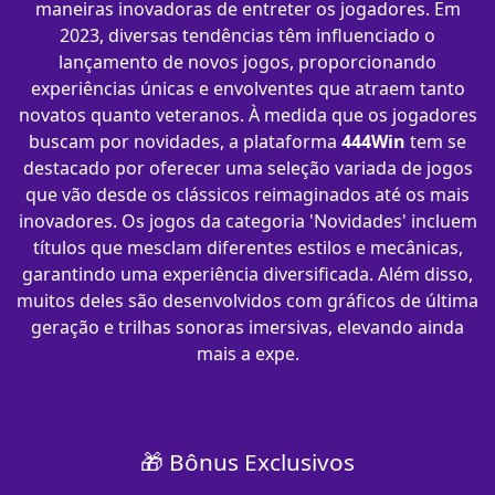
maneiras inovadoras de entreter os jogadores. Em
2023, diversas tendências têm influenciado o
lançamento de novos jogos, proporcionando
experiências únicas e envolventes que atraem tanto
novatos quanto veteranos. À medida que os jogadores
buscam por novidades, a plataforma
444Win
tem se
destacado por oferecer uma seleção variada de jogos
que vão desde os clássicos reimaginados até os mais
inovadores. Os jogos da categoria 'Novidades' incluem
títulos que mesclam diferentes estilos e mecânicas,
garantindo uma experiência diversificada. Além disso,
muitos deles são desenvolvidos com gráficos de última
geração e trilhas sonoras imersivas, elevando ainda
mais a expe.
🎁 Bônus Exclusivos