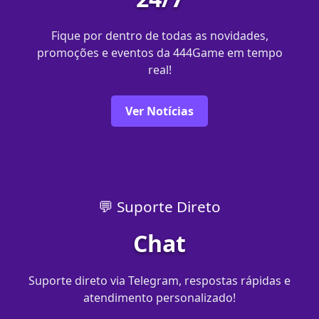
Fique por dentro de todas as novidades,
promoções e eventos da 444Game em tempo
real!
Ver Notícias
💬 Suporte Direto
Chat
Suporte direto via Telegram, respostas rápidas e
atendimento personalizado!