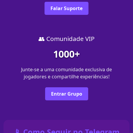
Falar Suporte
👥 Comunidade VIP
1000+
Junte-se a uma comunidade exclusiva de
jogadores e compartilhe experiências!
Entrar Grupo
📱 Como Seguir no Telegram