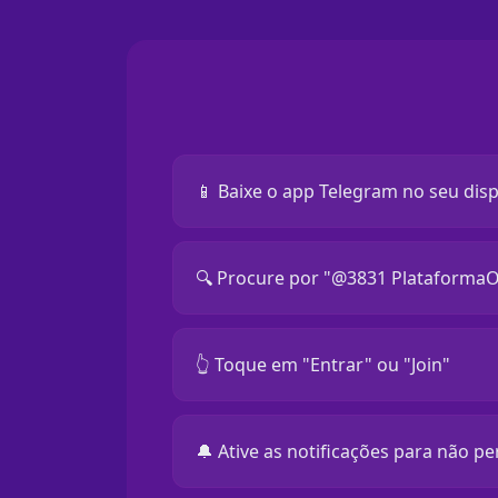
📱 Baixe o app Telegram no seu disp
🔍 Procure por "@3831 PlataformaOf
👆 Toque em "Entrar" ou "Join"
🔔 Ative as notificações para não p