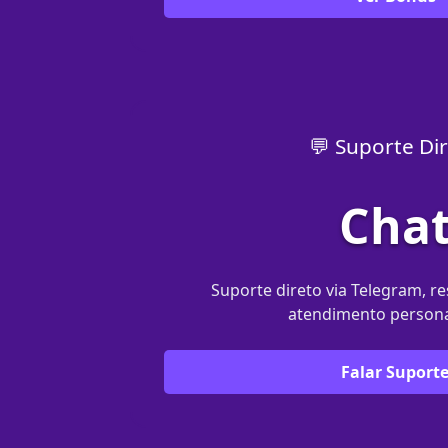
💬 Suporte Di
Cha
Suporte direto via Telegram, r
atendimento persona
Falar Suport