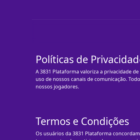
Políticas de Privacida
A 3831 Plataforma valoriza a privacidade d
uso de nossos canais de comunicação. Todos
nossos jogadores.
Termos e Condições
Os usuários da 3831 Plataforma concordam e