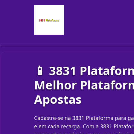
📱 3831 Platafor
Melhor Platafor
Apostas
Cadastre-se na 3831 Plataforma para g
e em cada recarga. Com a 3831 Platafor