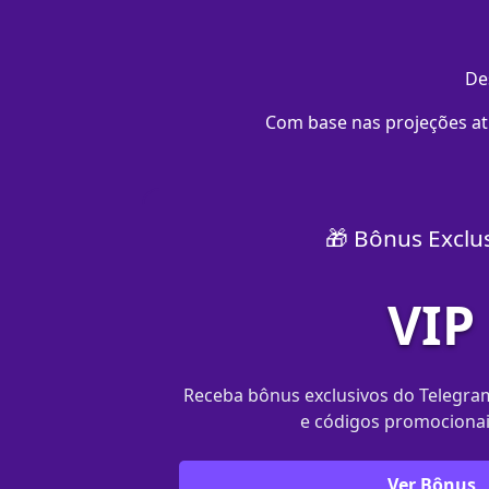
De
Com base nas projeções at
🎁 Bônus Exclu
VIP
Receba bônus exclusivos do Telegra
e códigos promocionai
Ver Bônus