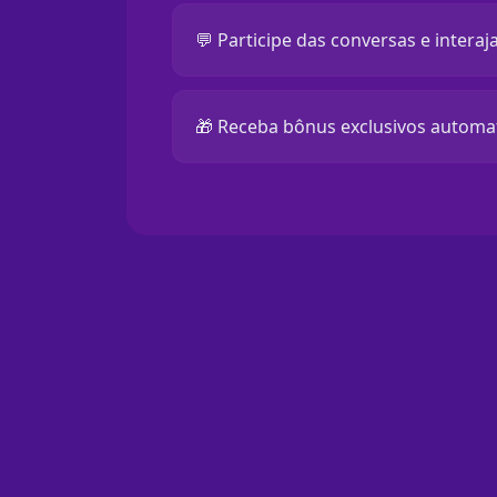
💬 Participe das conversas e interaj
🎁 Receba bônus exclusivos autom