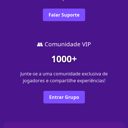
Falar Suporte
👥 Comunidade VIP
1000+
Junte-se a uma comunidade exclusiva de
jogadores e compartilhe experiências!
Entrar Grupo