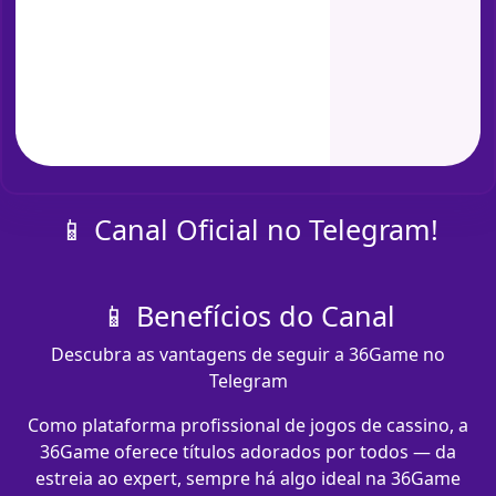
📱 Canal Oficial no Telegram!
📱 Benefícios do Canal
Descubra as vantagens de seguir a 36Game no
Telegram
Como plataforma profissional de jogos de cassino, a
36Game oferece títulos adorados por todos — da
estreia ao expert, sempre há algo ideal na 36Game