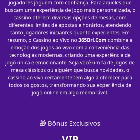
jogadores joguem com confiança. Para aqueles que
buscam uma experiência de jogo mais personalizada, o
cassino oferece diversas opções de mesas, com
diferentes limites de apostas e horários, atendendo
tanto jogadores iniciantes quanto experientes. Em
resumo, o Cassino ao Vivo no
365Brl.Com
combina a
emoção dos jogos ao vivo com a conveniência das
tecnologias modernas, criando uma experiência de
jogo única e emocionante. Seja você um fã de jogos de
mesa clássicos ou alguém que busca novidades, o
cassino ao vivo certamente tem algo a oferecer para
todos os gostos, transformando sua experiência de
jogo online em algo memorável.
🎁 Bônus Exclusivos
VIP