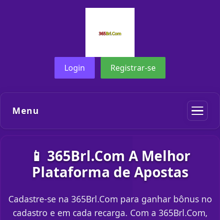
Login
Registrar-se
Menu
📱 365Brl.Com A Melhor
Plataforma de Apostas
Cadastre-se na 365Brl.Com para ganhar bônus no
cadastro e em cada recarga. Com a 365Brl.Com,