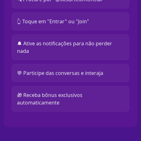
👆 Toque em "Entrar" ou "Join"
🔔 Ative as notificações para não perder
nada
💬 Participe das conversas e interaja
🎁 Receba bônus exclusivos
automaticamente