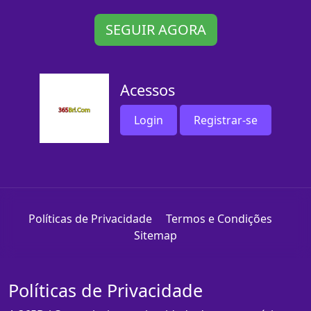
SEGUIR AGORA
Acessos
Login
Registrar-se
Políticas de Privacidade
Termos e Condições
Sitemap
Políticas de Privacidade