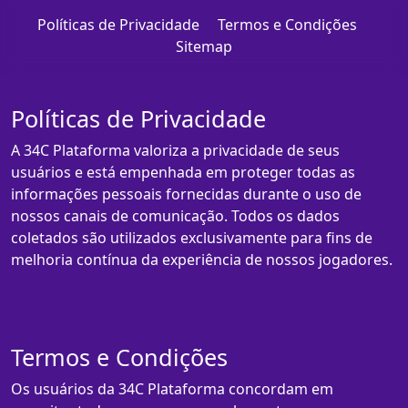
Políticas de Privacidade
Termos e Condições
Sitemap
Políticas de Privacidade
A 34C Plataforma valoriza a privacidade de seus
usuários e está empenhada em proteger todas as
informações pessoais fornecidas durante o uso de
nossos canais de comunicação. Todos os dados
coletados são utilizados exclusivamente para fins de
melhoria contínua da experiência de nossos jogadores.
Termos e Condições
Os usuários da 34C Plataforma concordam em