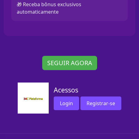
🎁 Receba bônus exclusivos
automaticamente
SEGUIR AGORA
Acessos
Login
Registrar-se