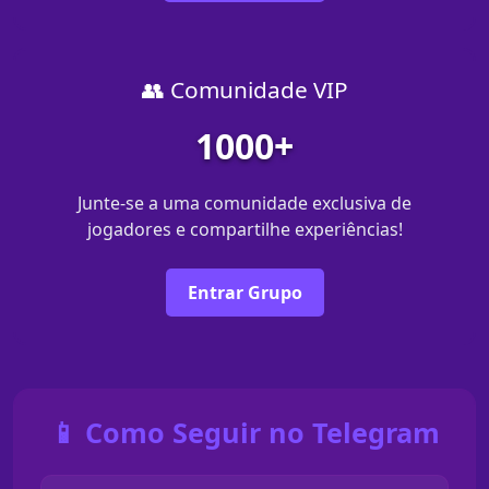
👥 Comunidade VIP
1000+
Junte-se a uma comunidade exclusiva de
jogadores e compartilhe experiências!
Entrar Grupo
📱 Como Seguir no Telegram