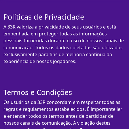
Políticas de Privacidade
A 33R valoriza a privacidade de seus usuários e está
empenhada em proteger todas as informações
pessoais fornecidas durante o uso de nossos canais de
comunicação. Todos os dados coletados são utilizados
exclusivamente para fins de melhoria contínua da
experiência de nossos jogadores.
Termos e Condições
Os usuários da 33R concordam em respeitar todas as
regras e regulamentos estabelecidos. É importante ler
e entender todos os termos antes de participar de
nossos canais de comunicação. A violação destes