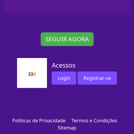
SEGUIR AGORA
Acessos
Login
Registrar-se
Políticas de Privacidade
Termos e Condições
Sitemap