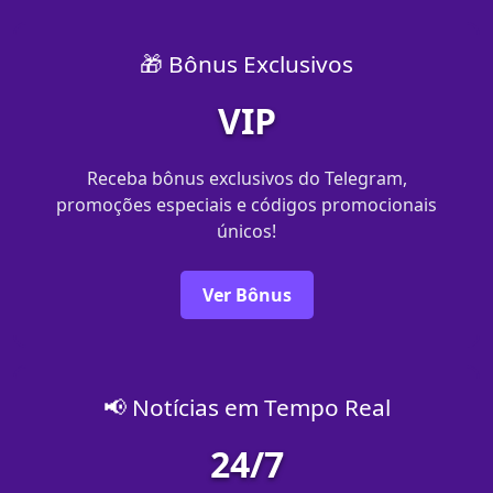
🎁 Bônus Exclusivos
VIP
Receba bônus exclusivos do Telegram,
promoções especiais e códigos promocionais
únicos!
Ver Bônus
📢 Notícias em Tempo Real
24/7