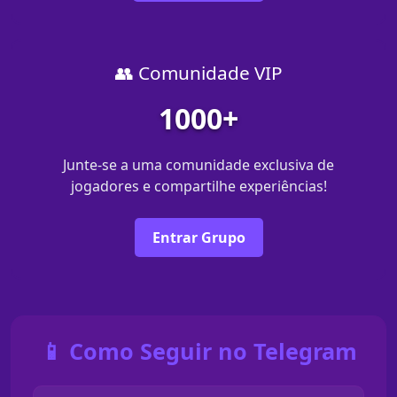
👥 Comunidade VIP
1000+
Junte-se a uma comunidade exclusiva de
jogadores e compartilhe experiências!
Entrar Grupo
📱 Como Seguir no Telegram