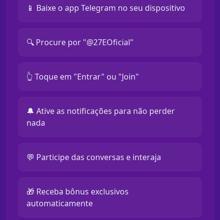
📱 Baixe o app Telegram no seu dispositivo
🔍 Procure por "@27EOficial"
👆 Toque em "Entrar" ou "Join"
🔔 Ative as notificações para não perder
nada
💬 Participe das conversas e interaja
🎁 Receba bônus exclusivos
automaticamente