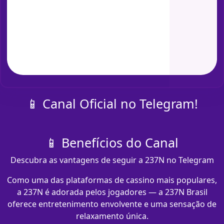
📱 Canal Oficial no Telegram!
📱 Benefícios do Canal
Descubra as vantagens de seguir a 237N no Telegram
Como uma das plataformas de cassino mais populares,
a 237N é adorada pelos jogadores — a 237N Brasil
oferece entretenimento envolvente e uma sensação de
relaxamento única.