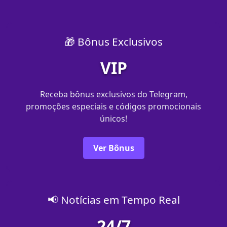
🎁 Bônus Exclusivos
VIP
Receba bônus exclusivos do Telegram,
promoções especiais e códigos promocionais
únicos!
Ver Bônus
📢 Notícias em Tempo Real
24/7