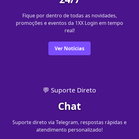
Fique por dentro de todas as novidades,
promoções e eventos da 1XX Login em tempo
real!
Ver Notícias
💬 Suporte Direto
Chat
Suporte direto via Telegram, respostas rápidas e
atendimento personalizado!