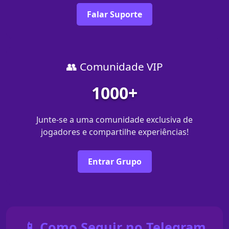
Falar Suporte
👥 Comunidade VIP
1000+
Junte-se a uma comunidade exclusiva de
jogadores e compartilhe experiências!
Entrar Grupo
📱 Como Seguir no Telegram