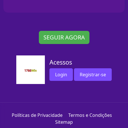
SEGUIR AGORA
Acessos
Login
Registrar-se
Políticas de Privacidade
Termos e Condições
Sitemap