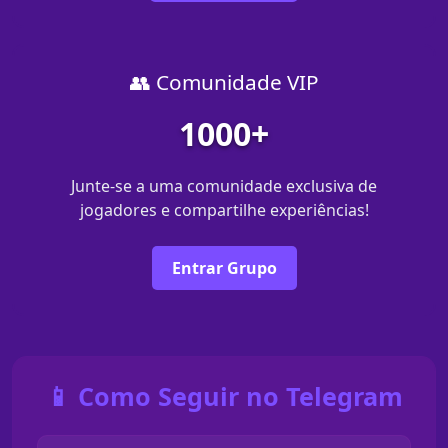
👥 Comunidade VIP
1000+
Junte-se a uma comunidade exclusiva de
jogadores e compartilhe experiências!
Entrar Grupo
📱 Como Seguir no Telegram