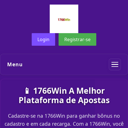
Login
Registrar-se
Menu
📱 1766Win A Melhor
Plataforma de Apostas
Cadastre-se na 1766Win para ganhar bônus no
cadastro e em cada recarga. Com a 1766Win, você