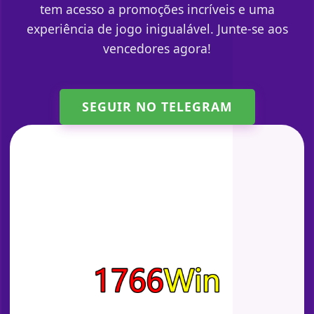
tem acesso a promoções incríveis e uma
experiência de jogo inigualável. Junte-se aos
vencedores agora!
SEGUIR NO TELEGRAM