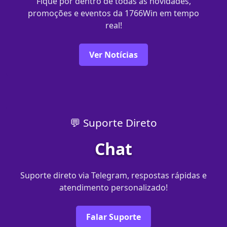
Fique por dentro de todas as novidades,
promoções e eventos da 1766Win em tempo
real!
Ver Notícias
💬 Suporte Direto
Chat
Suporte direto via Telegram, respostas rápidas e
atendimento personalizado!
Falar Suporte