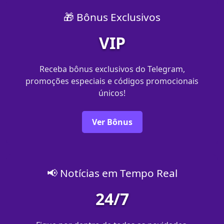
🎁 Bônus Exclusivos
VIP
Receba bônus exclusivos do Telegram,
promoções especiais e códigos promocionais
únicos!
Ver Bônus
📢 Notícias em Tempo Real
24/7