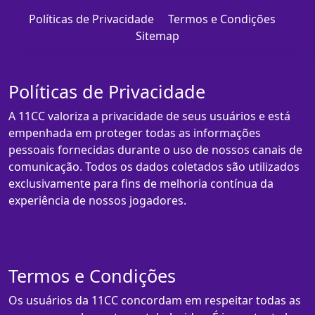
Políticas de Privacidade
Termos e Condições
Sitemap
Políticas de Privacidade
A 11CC valoriza a privacidade de seus usuários e está
empenhada em proteger todas as informações
pessoais fornecidas durante o uso de nossos canais de
comunicação. Todos os dados coletados são utilizados
exclusivamente para fins de melhoria contínua da
experiência de nossos jogadores.
Termos e Condições
Os usuários da 11CC concordam em respeitar todas as