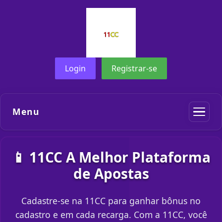
Login
Registrar-se
Menu
📱 11CC A Melhor Plataforma
de Apostas
Cadastre-se na 11CC para ganhar bônus no
cadastro e em cada recarga. Com a 11CC, você