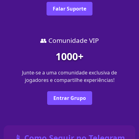
Falar Suporte
👥 Comunidade VIP
1000+
Junte-se a uma comunidade exclusiva de
jogadores e compartilhe experiências!
Entrar Grupo
📱 Como Seguir no Telegram