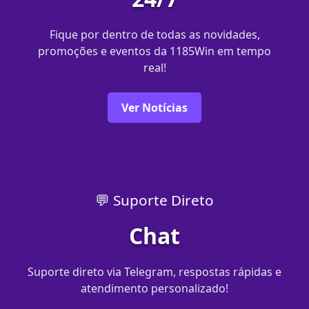
Fique por dentro de todas as novidades,
promoções e eventos da 1185Win em tempo
real!
Ver Notícias
💬 Suporte Direto
Chat
Suporte direto via Telegram, respostas rápidas e
atendimento personalizado!