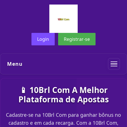
Login
Registrar-se
Menu
📱 10Brl Com A Melhor
Plataforma de Apostas
Cadastre-se na 10Brl Com para ganhar bônus no
cadastro e em cada recarga. Com a 10Brl Com,