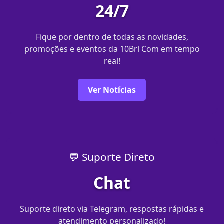
24/7
Fique por dentro de todas as novidades,
promoções e eventos da 10Brl Com em tempo
real!
Ver Notícias
💬 Suporte Direto
Chat
Suporte direto via Telegram, respostas rápidas e
atendimento personalizado!