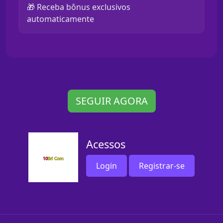
🎁 Receba bônus exclusivos
automaticamente
SEGUIR AGORA
Acessos
Login
Registrar-se