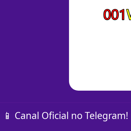
📱 Canal Oficial no Telegram!