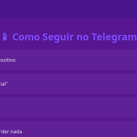
📱 Como Seguir no Telegram
ositivo
ial"
erder nada