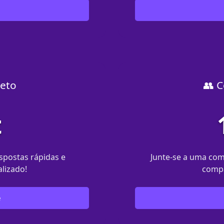
reto
👥 
t
espostas rápidas e
Junte-se a uma com
lizado!
compa
e