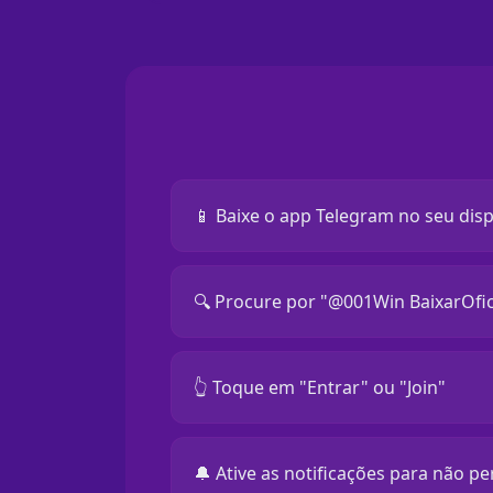
📱 Baixe o app Telegram no seu disp
🔍 Procure por "@001Win BaixarOfic
👆 Toque em "Entrar" ou "Join"
🔔 Ative as notificações para não p