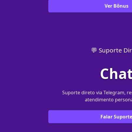
Ver Bônus
💬 Suporte Di
Cha
Suporte direto via Telegram, r
atendimento persona
Falar Suport