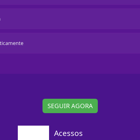
a
aticamente
SEGUIR AGORA
Acessos