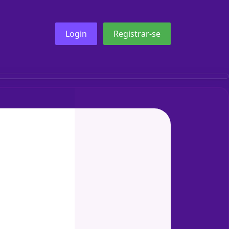
Login
Registrar-se