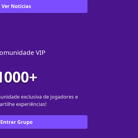
Ver Notícias
Comunidade VIP
1000+
unidade exclusiva de jogadores e
rtilhe experiências!
Entrar Grupo